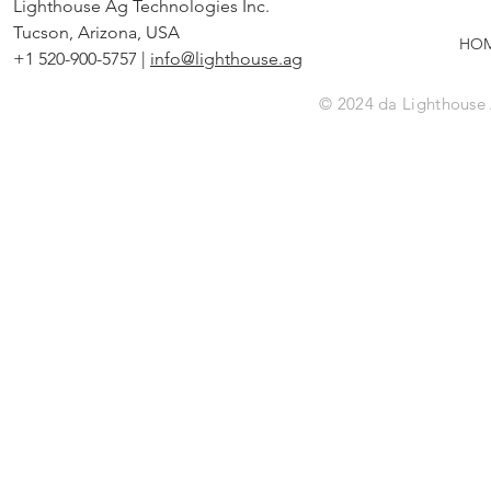
Lighthouse Ag Technologies Inc.
Tucson, Arizona, USA
HO
+1 520-900-5757 |
info@lighthouse.ag
© 2024 da Lighthouse 