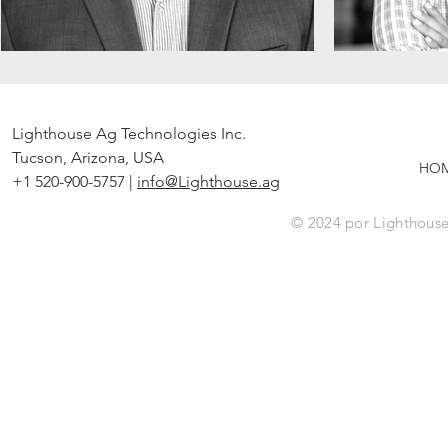
Lighthouse Ag Technologies Inc.
Tucson, Arizona, USA
HO
+1 520-900-5757 |
info@Lighthouse.ag
© 2024 por Lighthouse